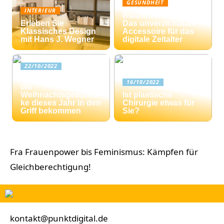
GESUNDHEIT
INTERIEUR
Blaulicht-Filterbrille:
Erleben Sie
Das unverzichtbare
Klassisches Design
Accessoire für das
mit Hans J. Wegner
digitale Zeitalter
22/10/2022
Drei Tipps: Wie Sie
16/10/2022
die
Weihnachtsgeschen
Ist plastische
ke dieses Jahr in den
Chirurgie etwas für
Griff bekommen
Sie?
Fra Frauenpower bis Feminismus: Kämpfen für
Gleichberechtigung!
kontakt@punktdigital.de