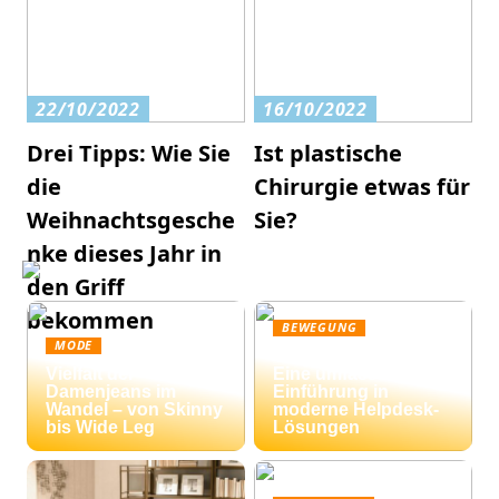
22/10/2022
16/10/2022
Drei Tipps: Wie Sie
Ist plastische
die
Chirurgie etwas für
Weihnachtsgesche
Sie?
nke dieses Jahr in
den Griff
bekommen
BEWEGUNG
MODE
Ticketing-Systeme:
Vielfalt der
Eine umfassende
Damenjeans im
Einführung in
Wandel – von Skinny
moderne Helpdesk-
bis Wide Leg
Lösungen