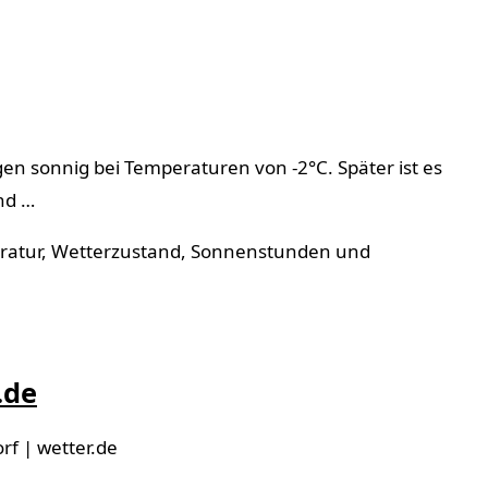
en sonnig bei Temperaturen von -2°C. Später ist es
nd …
eratur, Wetterzustand, Sonnenstunden und
.de
rf | wetter.de