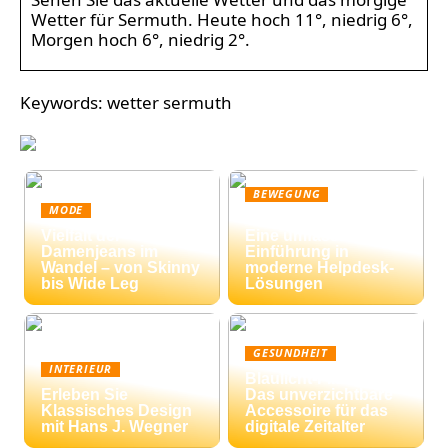
Wetter für Sermuth. Heute hoch 11°, niedrig 6°,
Morgen hoch 6°, niedrig 2°.
Keywords: wetter sermuth
BEWEGUNG
MODE
Ticketing-Systeme:
Vielfalt der
Eine umfassende
Damenjeans im
Einführung in
Wandel – von Skinny
moderne Helpdesk-
bis Wide Leg
Lösungen
GESUNDHEIT
INTERIEUR
Blaulicht-Filterbrille:
Erleben Sie
Das unverzichtbare
Klassisches Design
Accessoire für das
mit Hans J. Wegner
digitale Zeitalter