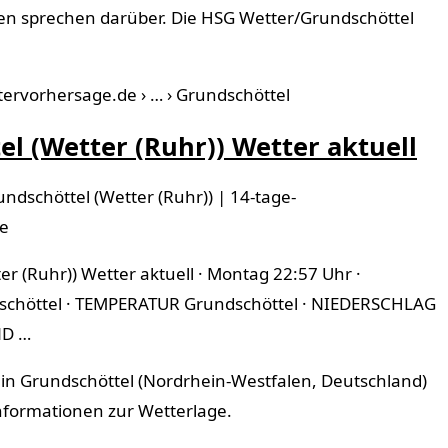
nen sprechen darüber. Die HSG Wetter/Grundschöttel
ttervorhersage.de › … › Grundschöttel
l (Wetter (Ruhr)) Wetter aktuell
ndschöttel (Wetter (Ruhr)) | 14-tage-
de
er (Ruhr)) Wetter aktuell · Montag 22:57 Uhr ·
chöttel · TEMPERATUR Grundschöttel · NIEDERSCHLAG
ND …
 in Grundschöttel (Nordrhein-Westfalen, Deutschland)
nformationen zur Wetterlage.