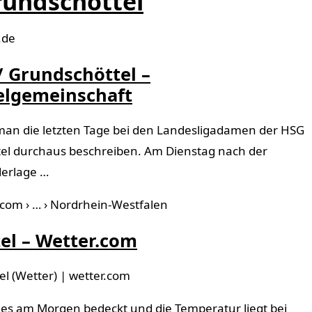
rundschöttel
.de
/ Grundschöttel –
elgemeinschaft
man die letzten Tage bei den Landesligadamen der HSG
el durchaus beschreiben. Am Dienstag nach der
erlage …
.com › … › Nordrhein-Westfalen
el – Wetter.com
l (Wetter) | wetter.com
t es am Morgen bedeckt und die Temperatur liegt bei