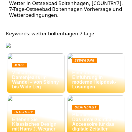
Wetter in Ostseebad Boltenhagen, [COUNTRY7].
7-Tage-Ostseebad Boltenhagen Vorhersage und
Wetterbedingungen.
Keywords: wetter boltenhagen 7 tage
BEWEGUNG
MODE
Ticketing-Systeme:
Vielfalt der
Eine umfassende
Damenjeans im
Einführung in
Wandel – von Skinny
moderne Helpdesk-
bis Wide Leg
Lösungen
GESUNDHEIT
INTERIEUR
Blaulicht-Filterbrille:
Erleben Sie
Das unverzichtbare
Klassisches Design
Accessoire für das
mit Hans J. Wegner
digitale Zeitalter