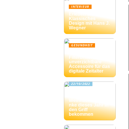
INTERIEUR
Erleben Sie
Klassisches
Design mit Hans J.
Wegner
GESUNDHEIT
Blaulicht-
Filterbrille: Das
unverzichtbare
Accessoire für das
digitale Zeitalter
22/10/2022
Drei Tipps: Wie Sie
die
Weihnachtsgesche
nke dieses Jahr in
den Griff
bekommen