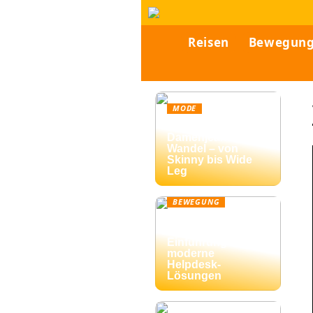
Reisen
Bewegun
MODE
Vielfalt der
Damenjeans im
Wandel – von
Skinny bis Wide
Leg
BEWEGUNG
Ticketing-Systeme:
Eine umfassende
Einführung in
moderne
Helpdesk-
Lösungen