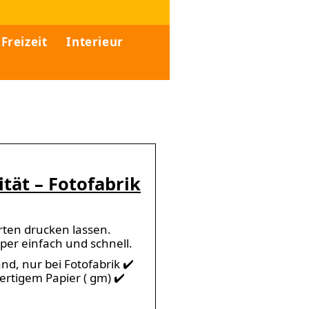
Freizeit
Interieur
ität – Fotofabrik
rten drucken lassen.
per einfach und schnell.
nd, nur bei Fotofabrik ✔️
wertigem Papier ( gm) ✔️