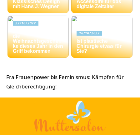
Klassisches Design
Accessoire für das
mit Hans J. Wegner
digitale Zeitalter
22/10/2022
Drei Tipps: Wie Sie
16/10/2022
die
Weihnachtsgeschen
Ist plastische
ke dieses Jahr in den
Chirurgie etwas für
Griff bekommen
Sie?
Fra Frauenpower bis Feminismus: Kämpfen für
Gleichberechtigung!