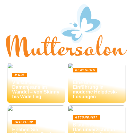
BEWEGUNG
MODE
Ticketing-Systeme:
Vielfalt der
Eine umfassende
Damenjeans im
Einführung in
Wandel – von Skinny
moderne Helpdesk-
bis Wide Leg
Lösungen
GESUNDHEIT
INTERIEUR
Blaulicht-Filterbrille:
Erleben Sie
Das unverzichtbare