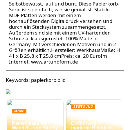
Selbstbewusst, laut und bunt. Diese Papierkorb-
Serie ist so einfach, wie sie genial ist. Stabile
MDF-Platten werden mit einem
hochauflösenden Digitaldruck versehen und
durch ein Stecksystem zusammengesetzt.
Außerdem sind sie mit einem UV-härtenden
Schutzlack ausgerüstet. 100% Made in
Germany. Mit verschiedenen Motiven und in 2
Größen erhältlich.Hersteller: WerkhausMaße: H
41 x B 25,8 x T 25,8 cmPreis: ca. 20 EuroIm
Internet: www.artundform.de
Keywords: papierkorb bild
BEWEGUNG
MODE
Ticketing-Systeme:
Vielfalt der
Eine umfassende
Damenjeans im
Einführung in
Wandel – von Skinny
moderne Helpdesk-