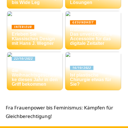
bis Wide Leg
Lösungen
GESUNDHEIT
INTERIEUR
Blaulicht-Filterbrille:
Erleben Sie
Das unverzichtbare
Klassisches Design
Accessoire für das
mit Hans J. Wegner
digitale Zeitalter
22/10/2022
Drei Tipps: Wie Sie
16/10/2022
die
Weihnachtsgeschen
Ist plastische
ke dieses Jahr in den
Chirurgie etwas für
Griff bekommen
Sie?
Fra Frauenpower bis Feminismus: Kämpfen für
Gleichberechtigung!