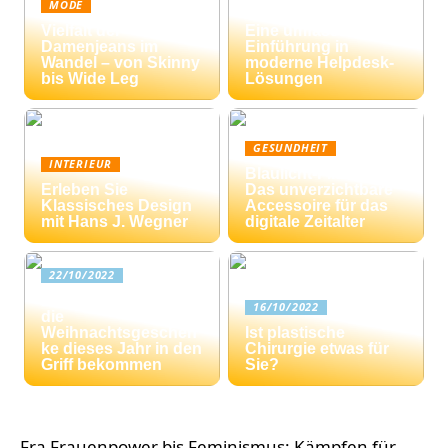
MODE
Ticketing-Systeme:
Vielfalt der
Eine umfassende
Damenjeans im
Einführung in
Wandel – von Skinny
moderne Helpdesk-
bis Wide Leg
Lösungen
GESUNDHEIT
INTERIEUR
Blaulicht-Filterbrille:
Erleben Sie
Das unverzichtbare
Klassisches Design
Accessoire für das
mit Hans J. Wegner
digitale Zeitalter
22/10/2022
Drei Tipps: Wie Sie
16/10/2022
die
Weihnachtsgeschen
Ist plastische
ke dieses Jahr in den
Chirurgie etwas für
Griff bekommen
Sie?
Fra Frauenpower bis Feminismus: Kämpfen für