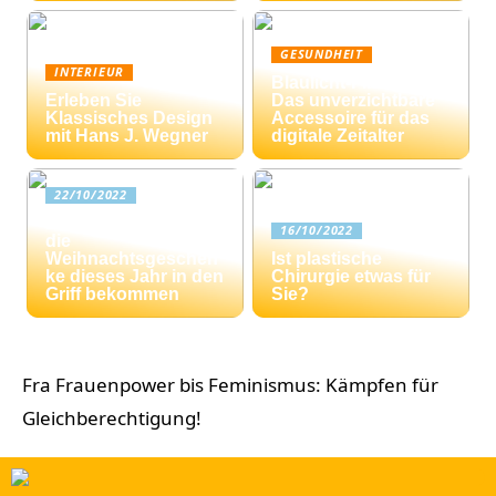
GESUNDHEIT
INTERIEUR
Blaulicht-Filterbrille:
Erleben Sie
Das unverzichtbare
Klassisches Design
Accessoire für das
mit Hans J. Wegner
digitale Zeitalter
22/10/2022
Drei Tipps: Wie Sie
16/10/2022
die
Weihnachtsgeschen
Ist plastische
ke dieses Jahr in den
Chirurgie etwas für
Griff bekommen
Sie?
Fra Frauenpower bis Feminismus: Kämpfen für
Gleichberechtigung!