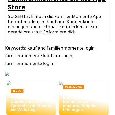
Store
SO GEHT’S: Einfach die FamilienMomente App
herunterladen, im Kaufland Kundenkonto
einloggen und die Inhalte entdecken, die du
gerade brauchst. Informiere dich …
Keywords: kaufland familienmomente login,
familienmomente kaufland login,
familienmomente login
BEWEGUNG
MODE
Ticketing-Systeme:
Vielfalt der
Eine umfassende
Damenjeans im
Einführung in
Wandel – von Skinny
moderne Helpdesk-
bis Wide Leg
Lösungen