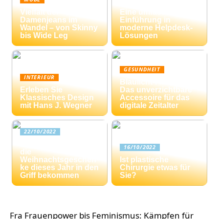
Ticketing-Systeme:
Vielfalt der
Eine umfassende
Damenjeans im
Einführung in
Wandel – von Skinny
moderne Helpdesk-
bis Wide Leg
Lösungen
GESUNDHEIT
INTERIEUR
Blaulicht-Filterbrille:
Erleben Sie
Das unverzichtbare
Klassisches Design
Accessoire für das
mit Hans J. Wegner
digitale Zeitalter
22/10/2022
Drei Tipps: Wie Sie
16/10/2022
die
Weihnachtsgeschen
Ist plastische
ke dieses Jahr in den
Chirurgie etwas für
Griff bekommen
Sie?
Fra Frauenpower bis Feminismus: Kämpfen für