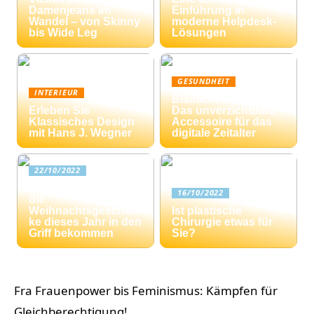
Damenjeans im
Einführung in
Wandel – von Skinny
moderne Helpdesk-
bis Wide Leg
Lösungen
GESUNDHEIT
INTERIEUR
Blaulicht-Filterbrille:
Erleben Sie
Das unverzichtbare
Klassisches Design
Accessoire für das
mit Hans J. Wegner
digitale Zeitalter
22/10/2022
Drei Tipps: Wie Sie
16/10/2022
die
Weihnachtsgeschen
Ist plastische
ke dieses Jahr in den
Chirurgie etwas für
Griff bekommen
Sie?
Fra Frauenpower bis Feminismus: Kämpfen für
Gleichberechtigung!