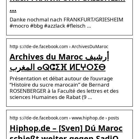
…
Danke nochmal nach FRANKFURT/GRIESHEIM
#mocro #bbg #azzlack #fleisch …
http s://de-de.facebook.com › ArchivesDuMaroc
Archives du Maroc أرشيف
المغرب ⴰⵕⵛⵉⴼ ⵍⵎⵖⵔⵉⴱ
Présentation et débat autour de l’ouvrage
“Histoire du sucre marocain” de Bernard
ROSENBERGER à la Faculté des lettres et des
sciences Humaines de Rabat (9 …
http s://de-de.facebook.com › www.hiphop.de › posts
Hiphop.de – [Sven] Dú Maroc
schießt weiter gegen SadiQ…