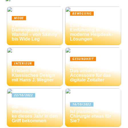
BEWEGUNG
MODE
Ticketing-Systeme:
Vielfalt der
Eine umfassende
Damenjeans im
Einführung in
Wandel – von Skinny
moderne Helpdesk-
bis Wide Leg
Lösungen
GESUNDHEIT
INTERIEUR
Blaulicht-Filterbrille:
Erleben Sie
Das unverzichtbare
Klassisches Design
Accessoire für das
mit Hans J. Wegner
digitale Zeitalter
22/10/2022
Drei Tipps: Wie Sie
16/10/2022
die
Weihnachtsgeschen
Ist plastische
ke dieses Jahr in den
Chirurgie etwas für
Griff bekommen
Sie?