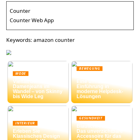
Counter
Counter Web App
Keywords: amazon counter
BEWEGUNG
MODE
Ticketing-Systeme:
Vielfalt der
Eine umfassende
Damenjeans im
Einführung in
Wandel – von Skinny
moderne Helpdesk-
bis Wide Leg
Lösungen
GESUNDHEIT
INTERIEUR
Blaulicht-Filterbrille:
Erleben Sie
Das unverzichtbare
Klassisches Design
Accessoire für das